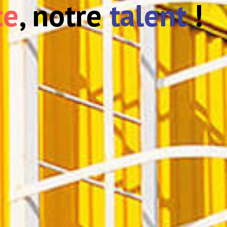
ce
, notre
talent
!